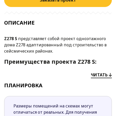
Заказать проект
ОПИСАНИЕ
Z278 S
представляет собой проект одноэтажного
дома Z278 адаптированный под строительство в
сейсмических районах.
Преимущества проекта Z278 S:
Особенностью данного проекта является
ЧИТАТЬ
возможность постепенного обустройства
ПЛАНИРОВКА
мансардного этажа.
Фасады отделаны белой штукатуркой и
декоративным камнем кирпичного цвета.
Такая отделка в сочетании с большими зонами
Размеры помещений на схемах могут
остекления делает дом современным,
отличаться от реальных. Для получения
необычным и привлекательным.