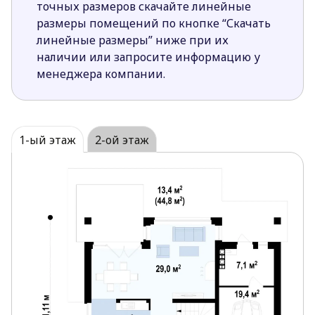
точных размеров скачайте линейные
Повышает комфорт проживания домочадцев
размеры помещений по кнопке “Скачать
наличие встроенного гаража, пройти в
линейные размеры” ниже при их
который можно из прихожей.
наличии или запросите информацию у
Во фронтальной части дома спроектирован
менеджера компании.
комфортный кабинет. За счет размещения
рядом с кабинетом санузла с душем, его
удобно использовать и как комнату для гостей.
Дневная зона четко отделена от части дома с
1-ый этаж
2-ой этаж
хозяйственно-бытовыми помещениями.
Проект Z278 S разработан специально для
требовательных к удобству застройщиков.