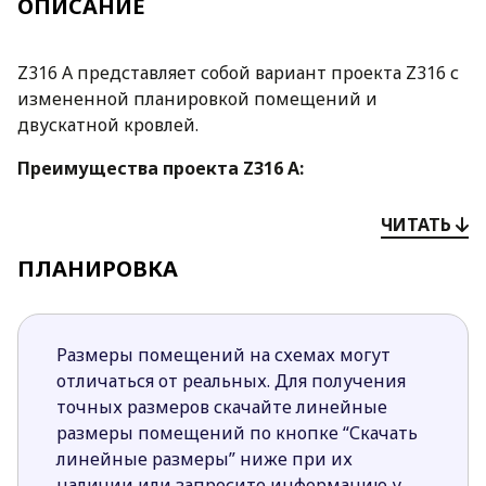
ОПИСАНИЕ
Z316 A представляет собой вариант проекта Z316 с
измененной планировкой помещений и
двускатной кровлей.
Преимущества проекта Z316 A:
Традиционная форма строения с
ЧИТАТЬ
остроконечной кровлей и современным
оригинальным дизайном экстерьера
ПЛАНИРОВКА
(штукатурка белая и серая, облицовка
кирпичом) привлекает взоры всех прохожих.
Большие зоны остекления делают дом
Размеры помещений на схемах могут
светлым и уютным.
отличаться от реальных. Для получения
Войти в дом можно как через центральный
точных размеров скачайте линейные
вход, так и со стороны террасы.
размеры помещений по кнопке “Скачать
Есть возможность последующего
линейные размеры” ниже при их
облагораживания чердака.
наличии или запросите информацию у