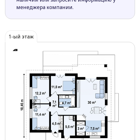
Четкое разграничение зоны сна и дневной
менеджера компании.
части.
Запроектированная с правой стороны дневная
зона (с совмещенными гостиной и обеденной
зоной) просторна и светла благодаря окнам до
1-ый этаж
пола.
Дом подойдет как для застройщиков старшего
поколения, так и для молодых семей. Если вам
необходим традиционный коттедж или
дом
современный, купить
качественный
оригинальный проект можно в нашей компании
Z500.