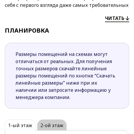
себя с первого взгляда даже самых требовательных
застройщиков.
ЧИТАТЬ
Чем привлекателен проект Z316 p:
ПЛАНИРОВКА
Большие площади остекления делают
помещения уютнее, комфортнее, просторнее,
теплее и светлее.
Размеры помещений на схемах могут
В таком доме с удобством может проживать
отличаться от реальных. Для получения
большая семья: все комнаты просторны и
точных размеров скачайте линейные
комфортны.
размеры помещений по кнопке “Скачать
Комфорт проживания обеспечивает и наличие
линейные размеры” ниже при их
трех санузлов.
наличии или запросите информацию у
Четкое разграничение интерьера на ночную
менеджера компании.
зону и дневную.
Камин, запроектированный в углу дневной
зоны, дает возможность любоваться пламенем
огня с разных сторон. Он добавляет интерьеру
1-ый этаж
2-ой этаж
тепла, домашней атмосферы.