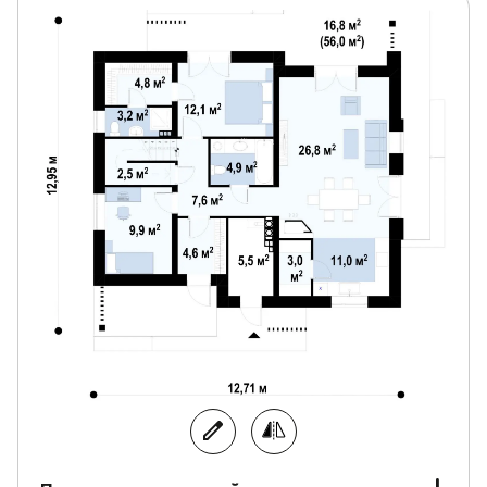
Если вы хотите знать,
как строят современные
дома
, обращайтесь к нашим партнерам. Они
помогут построить вам недорогой дом, в котором
будет удобно каждому члену семьи (такой как
Z316p).