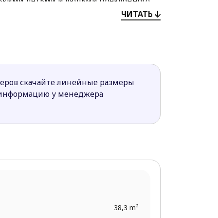
нькими детьми и людьми преклонного
м.
ЧИТАТЬ
 открытым интерьером и большими
меров скачайте линейные размеры
 большой семьи с просторным гаражом.
 информацию у менеджера
38,3 m²