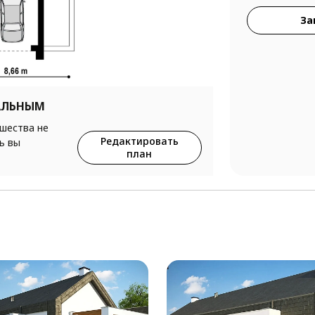
За
АЛЬНЫМ
ршества не
Редактировать
ь вы
план