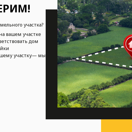
ЕРИМ!
емельного участка?
на вашем участке
ветствовать дом
ойки
ашему участку— мы