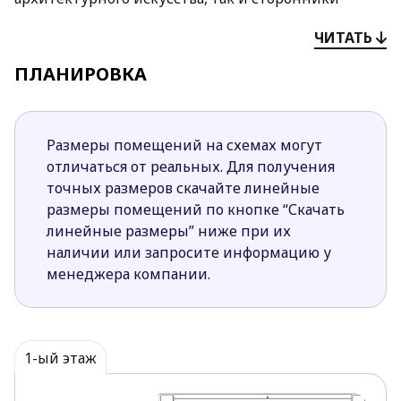
традиционных домов.
ЧИТАТЬ
Чем привлекателен проект Z333:
ПЛАНИРОВКА
Фасад, отделанный белой штукатуркой и
деревянными панелями, создает впечатление
свежего дизайна.
Размеры помещений на схемах могут
Интерьер четко и удобно разделен на
отличаться от реальных. Для получения
гостиную в левой части дома и часть для
точных размеров скачайте линейные
отдыха в правой части здания.
размеры помещений по кнопке “Скачать
Особую атмосферу создает камин, который
линейные размеры” ниже при их
запроектирован по центру дневной зоны,
наличии или запросите информацию у
объединяющей в единое пространство
менеджера компании.
столовую, кухню и гостиную.
Спальная часть дома состоит из трех комнат и
ванной комнаты.
1-ый этаж
Мы знаем, что много застройщиков мечтает о том,
чтобы в доме царила атмосфера тепла, уюта и