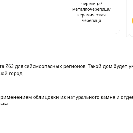
черепица/
металлочерепица/
керамическая
черепица
та Z63 для сейсмоопасных регионов. Такой дом будет 
ой город.
применением облицовки из натурального камня и отде
ным.
оны, совмещающая кухню, обеденную зону и гостиную 
ение свободы.
сарде и характеризуется тремя уютными светлыми сп
льшой открытой террасы на первом этаже, где можно