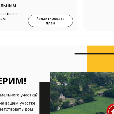
АЛЬНЫМ
ршества не
Редактировать
ь вы
план
ЕРИМ!
емельного участка?
на вашем участке
ветствовать дом