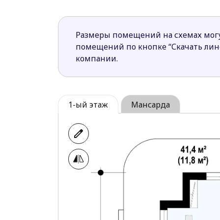
солнечные ванны в теплое время год
Большую часть коллекции Z500 предст
Размеры помещений на схемах могу
сможет найти подходящий его требован
помещений по кнопке “Скачать ли
компании.
1-ый этаж
Мансарда