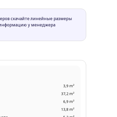
среди которых каждый застройщик
меров скачайте линейные размеры
 информацию у менеджера
3,9 m²
37,2 m²
6,9 m²
13,8 m²