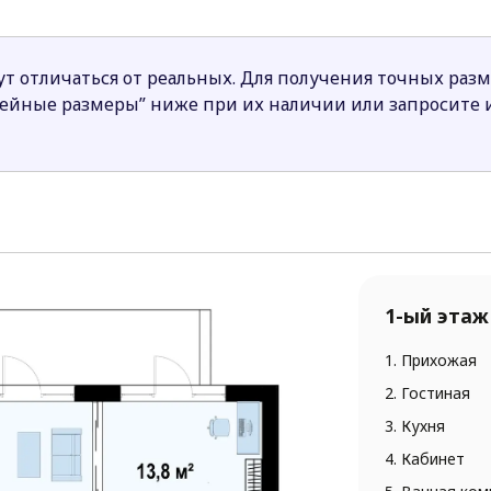
а.
авляют проекты современных функциональных домов, 
т отличаться от реальных. Для получения точных раз
иям.
нейные размеры” ниже при их наличии или запросите
1-ый этаж
1. Прихожая
2. Гостиная
3. Кухня
4. Кабинет