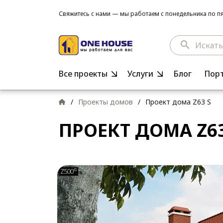
Свяжитесь с нами — мы работаем с понедельника по пят
search
Все проекты
Услуги
Блог
Пор
/
Проекты домов
/
Проект дома Z63 S
ПРОЕКТ ДОМА Z63