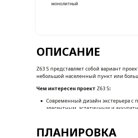
монолитный
ОПИСАНИЕ
Z63 S представляет собой вариант проек
небольшой населенный пункт или больш
Чем интересен проект
Z63 S
:
Современный дизайн экстерьера с 
элегантным, эстетичным и аккурат
Оригинальная планировка дневной з
комфорт домочадцам и дарит ощущ
ПЛАНИРОВКА
Ночная зона спроектирована на ман
Проект предусматривает наличие бо