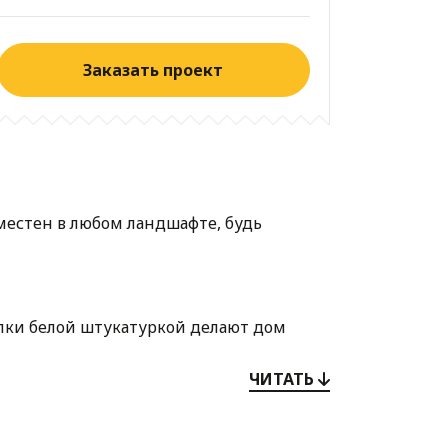
Заказать проект
уместен в любом ландшафте, будь
лки белой штукатуркой делают дом
в единое пространство, обеспечивает
ЧИТАТЬ
альнями и просторный общий санузел.
 проводить досуг и принимать