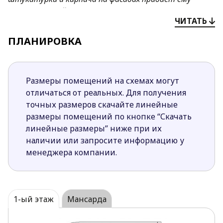
неповторимый шарм и привлекательность.
ЧИТАТЬ
Преимущества проекта
Z63:
ПЛАНИРОВКА
Простая форма и двускатная кровля
способствуют простому ведению
строительства.
Размеры помещений на схемах могут
Несколько выходов на террасу позволяют более
отличаться от реальных. Для получения
рационально использовать внешнее
точных размеров скачайте линейные
пространство дома.
размеры помещений по кнопке “Скачать
Открытая терраса огибающая дом не создает
линейные размеры” ниже при их
излишней тени для гостиной благодаря свое
наличии или запросите информацию у
открытой конструкции.
менеджера компании.
Эркер в гостиной выделяет в ней отдельную
подзону для уютного отдыха.
Большие площади остекления гарантируют
прекрасное естественное освещение и
1-ый этаж
Мансарда
создают ощущение единства внутреннего и
внешнего пространства.