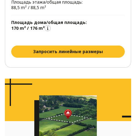
Площадь этажа/общая площадь:
Заказав габаритные изменения в нашей
88,5 m² / 88,5 m²
компании вы можете уменьшить дом,
получив проект двухэтажного дома 10 на 10
Площадь дома/общая площадь:
метров, или наоборот увеличить.
170 m² / 176 m²
Запросить линейные размеры