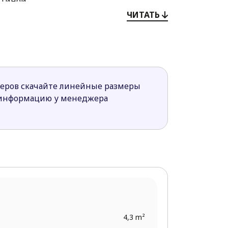
стиной.
т любопытных взглядов гостей и
ЧИТАТЬ
ии.
людьми приклонного возраста.
ю с душем.
меров скачайте линейные размеры
ство, обустроенное на одном уровне.
 информацию у менеджера
4,3 m²