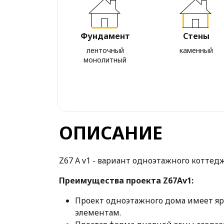
Фундамент
Стены
ленточный
каменный
монолитный
ОПИСАНИЕ
Z67 A v1 - вариант одноэтажного коттедж
Преимущества проекта Z67А
v
1:
Проект одноэтажного дома имеет 
элементам.