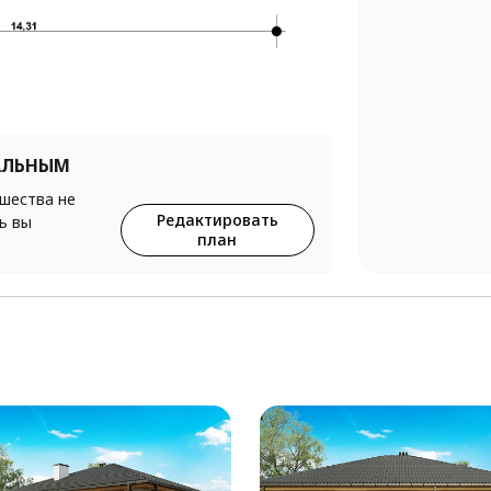
АЛЬНЫМ
ршества не
Редактировать
ь вы
план