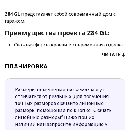
Z84 GL
представляет собой современный дом с
гаражом.
Преимущества проекта Z84 GL:
Сложная форма кровли и современная отделка
фасадов делаю дом привлекательным,
ЧИТАТЬ
стильным и актуальным для строительства в
ПЛАНИРОВКА
любой местности.
Планировка первого этажа предусматривает
четкое отделение дневной части дома от
приватной зоны.
Размеры помещений на схемах могут
Проектом предусмотрено объединение
отличаться от реальных. Для получения
помещений дневной зоны в единое
точных размеров скачайте линейные
пространство, что делает ее визуально больше
размеры помещений по кнопке “Скачать
и значительно светлее.
линейные размеры” ниже при их
Камин в гостиной создает атмосферу тепла и
наличии или запросите информацию у
уюта, обогревая помещение в холодные