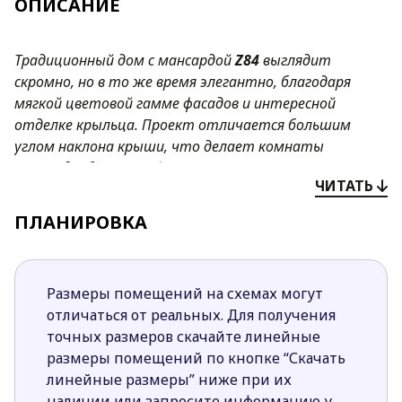
ОПИСАНИЕ
Традиционный дом с мансардой
Z84
выглядит
скромно, но в то же время элегантно, благодаря
мягкой цветовой гамме фасадов и интересной
отделке крыльца. Проект отличается большим
углом наклона крыши, что делает комнаты
мансарды более комфортными
.
ЧИТАТЬ
Преимущества проекта
Z84
:
ПЛАНИРОВКА
Наличие шести спален позволяет с
комфортом разместиться в доме большой
дружной семье.
Размеры помещений на схемах могут
Размещение трех спален на первом этаже дает
отличаться от реальных. Для получения
возможность вести строительство дома
точных размеров скачайте линейные
поэтапно, или отказаться от обустройства
размеры помещений по кнопке “Скачать
мансарды, если в этом нет потребности.
линейные размеры” ниже при их
Открытая планировка кухни зрительно
наличии или запросите информацию у