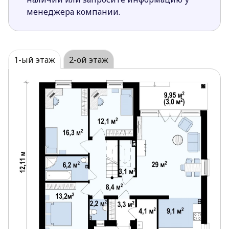
увеличивает пространство дневной зоны и
менеджера компании.
способствует ее лучшей освещенности.
Крытая терраса поможет приготовить вкусный
шашлык в любую погоду.
Расположение окон в дневной зоне с трех
1-ый этаж
2-ой этаж
сторон (северной, западной и южной), а также
большие площади остекления и угловое окно
способствуют лучшему естественному
освещению.
Кладовая расположенная рядом с кухней очень
практична для хранения запасов и кухонной
техники
Санузлы расположенные один над другим
упрощают проведение в доме водопровода и
канализации.
Традиционный стиль дома придется по вкусу
сторонникам классической архитектуры.