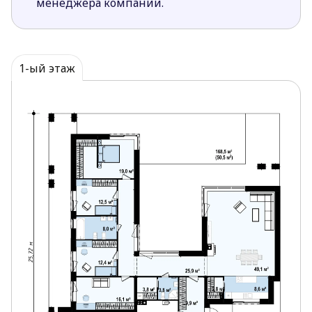
менеджера компании.
Большие окна гарантируют проникновение в
дом достаточного количества солнечного
тепла и света.
В левом крыле спроектированы 4 спальни с
1-ый этаж
доступами к террасе.
Подобные
готовые проекты домов с
фотографиями
можно найти в каталоге компании
в разделе с домами, площадь которых больше 200
м2. Все они отличаются уникальностью.