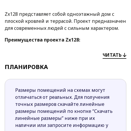
Zx128 представляет собой одноэтажный дом с
плоской кровлей и террасой. Проект предназначен
для современных людей с сильным характером.
Преимущества проекта Zx128:
Симметричная форма строения в сочетании с
ЧИТАТЬ
современным дизайном экстерьера делают
дом уникальным, необычным, привлекающим
ПЛАНИРОВКА
взоры.
Дом четко разделен на 2 части – часть
дневную и ночную.
Размеры помещений на схемах могут
Дневная зона размещена в правом крыле дома.
отличаться от реальных. Для получения
Здесь спроектированы мини-кухня,
точных размеров скачайте линейные
совмещенные столовая зона и гостиная.
размеры помещений по кнопке “Скачать
Придает атмосфере уюта и спокойствия камин,
линейные размеры” ниже при их
который хорошо виден со всех углов дневной
наличии или запросите информацию у
зоны.