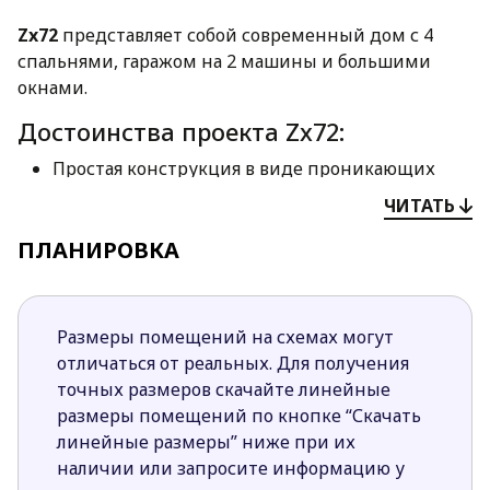
Zx72
представляет собой современный дом с 4
спальнями, гаражом на 2 машины и большими
окнами.
Достоинства проекта Zx72:
Простая конструкция в виде проникающих
друг в друга кубов подчеркивается черно-
ЧИТАТЬ
белым фасадом. Такой проект придется по
ПЛАНИРОВКА
духу ценителям минимализма и
современного стиля архитектуры.
За счет полностью остекленного фасада со
стороны сада помещения хорошо освещаются,
Размеры помещений на схемах могут
и создается впечатление единства с природой.
отличаться от реальных. Для получения
Дневная зона представлена объединенными в
точных размеров скачайте линейные
одно помещение столовой, кухней и
размеры помещений по кнопке “Скачать
гостиной.
линейные размеры” ниже при их
Интерьер приватной зоны составляют 3
наличии или запросите информацию у
спальни, кабинет общая ванная комната.