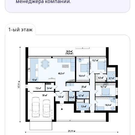
менеджера компании.
В главной спальне спроектирована отдельная
ванная комната и просторный гардероб. Кроме
того, из этой спальни можно пройти на
террасу.
1-ый этаж
Из гаража предусмотрен вход в дом и
техническое помещение.
Для повышения комфорта проживания
проектом предусмотрено много места для
хранения различных вещей и одежды,
прачечная, а также дополнительный туалет
для гостей.
Проект Zx72
для требовательных людей, которые
хотят жить в современном и просторном
одноэтажном доме с садом.