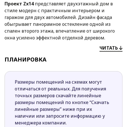
Проект Zx14
представляет двухэтажный дом в
стиле модерн с практичным интерьером и
гаражом для двух автомобилей. Дизайн фасада
обыгрывает панорамное остекление одной из
спален второго этажа, впечатление от широкого
окна усилено эффектной отделкой деревом.
Новаторская форма объекта, который как бы собран
ЧИТАТЬ
из отдельных блоков, дополняется изящным
оформлением входной группы.
ПЛАНИРОВКА
На первом уровне спроектирована наполненная
светом открытая гостиная, которая зрительно
Размеры помещений на схемах могут
расширена за счёт примыкающего просторного
отличаться от реальных. Для получения
холла. Кухня соединена со столовой. Панорамное
точных размеров скачайте линейные
остекление, выход на террасу, камин, устроенный
размеры помещений по кнопке “Скачать
так, что пламя будет видно со всех уголков
линейные размеры” ниже при их
гостиной, делают зону отдыха идеальным местом
наличии или запросите информацию у
для релаксации. Между кухней и прихожей
менеджера компании.
предусмотрено отдельное помещение, через