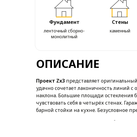
Фундамент
Стены
ленточный сборно-
каменный
монолитный
ОПИСАНИЕ
Проект Zx3
представляет оригинальный 
удачно сочетает лаконичность линий с
наклона. Большие площади остекления б
чувствовать себя в четырёх стенах. Гар
барной стойки на кухне. Безусловное п
Спальная зона имеет выход на большую
дизайна данного дома в том, что он бе
прекрасной загородной резиденцией.