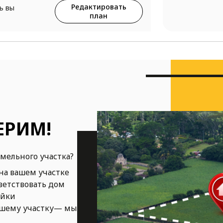
Редактировать
ь вы
план
ЕРИМ!
емельного участка?
на вашем участке
ветствовать дом
ойки
ашему участку— мы