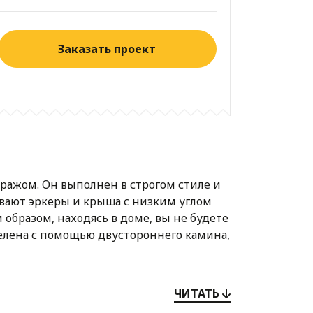
Заказать проект
ражом. Он выполнен в строгом стиле и
вают эркеры и крыша с низким углом
образом, находясь в доме, вы не будете
зделена с помощью двустороннего камина,
я семейных пикников. Достоинства
ЧИТАТЬ
йзаж большого города или станет