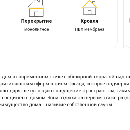
Перекрытие
Кровля
монолитное
ПВХ мембрана
дом в современном стиле с обширной террасой над га
 оригинальным оформлением фасада, которое подчёрки
лагодаря свету создают ощущение пространства, таким 
аж соединён с домом. Зона отдыха на первом этаже ра
реимущество дома – наличие собственной сауны.
 крытую террасу, которая станет идеальным местом дл
зупречно впишется в современный урбанистический пе