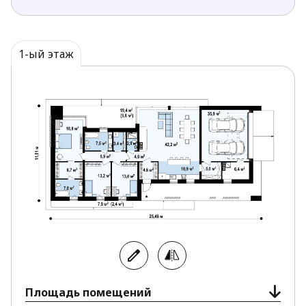
быстрее.
Панорамные окна в помещениях
обеспечивают хорошее естественное
1-ый этаж
освещение.
Дом, возведенный по проекту Zx166, станет
украшением любой местности. Несмотря на
простую форму строения и сдержанный экстерьер
дом выглядит элегантно и респектабельно.
Площадь помещений