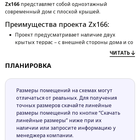
Zx166
представляет собой одноэтажный
современный дом с плоской крышей.
Преимущества проекта Zx166:
Проект предусматривает наличие двух
крытых террас – с внешней стороны дома и со
стороны сада. Даже жарким летом или
ЧИТАТЬ
дождливой осенью можно наслаждаться
ПЛАНИРОВКА
отдыхом на свежем воздухе, скрывшись под
навесом.
Вход условно разделяет дом на две части.
Слева от прихожей спроектирована приватная
Размеры помещений на схемах могут
зона с тремя спальнями, ванной комнатой,
отличаться от реальных. Для получения
прачечной и туалетом для гостей. Во второй
точных размеров скачайте линейные
части дома разместились помещения дневной
размеры помещений по кнопке “Скачать
зоны, гараж и техническое помещение.
линейные размеры” ниже при их
Перейти в гараж можно из кухни через
наличии или запросите информацию у
кладовое помещение. Это делает процесс
менеджера компании.
распаковки и переноса покупок комфортнее и