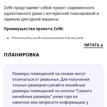
Zx96 представляет собой проект современного
одноэтажного дома с интересной планировкой и
гаражом для одной машины.
Преимущества проекта Zx96:
Оригинальный минималистический
экстерьер в серых оттенках и плоская кровля
ЧИТАТЬ
делают строение необычным, современным и
ПЛАНИРОВКА
стильным.
Одноуровневая планировка удобна для
семейств, в которых есть пожилые люди или
маленькие дети, поскольку снижен риск
Размеры помещений на схемах могут
травматизма.
отличаться от реальных. Для получения
Необычная планировка и размещение зон в
точных размеров скачайте линейные
доме придется по духу свободолюбивым
размеры помещений по кнопке “Скачать
людям, не привыкшим к стандартам.
линейные размеры” ниже при их
Дневная зона представлена объединенными в
наличии или запросите информацию у
единое пространство гостиной, кухни и