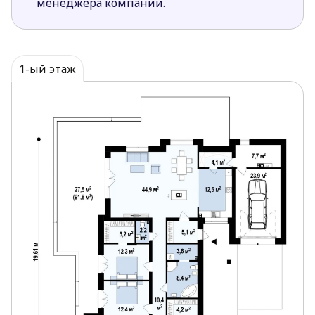
менеджера компании.
обеденной зоны. Особую атмосферу в этой
части дома создает камин.
Зона сна представляет собой отдельный блок и
состоит из 3 комфортных спален.
1-ый этаж
Проектирование современного дома является
основной задачей компании Z500. Приобретая
наши проекты, застройщики могут быть уверены
в удобстве и качестве своего будущего дома.