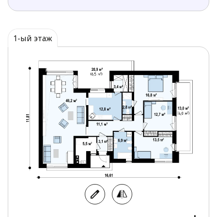
остекления, что
позволяет создать атмосферу
свободы на открытом пространстве с обилием
естественного
света.
1-ый этаж