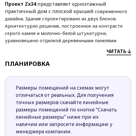
Проект Zx34
представляет одноэтажный
практичный дом с плоской крышей
современного
дизайна. Здание спроектировано из двух блоков.
Архитектурно решение,
построенное на контрасте
серого камня и молочно–белой штукатурки,
уравновешено
отделкой деревянными панелями.
Современная классика прекрасно вписывается
ЧИТАТЬ
в
открытый ландшафт.
ПЛАНИРОВКА
В проекте чётко выделены дневная, хозяйственная
и ночная зоны. Дневная зона визуально
объединена
с террасой. Также здесь есть частично закрытая кухня
Размеры помещений на схемах могут
с кладовой и выходом
в столовую с расположенным
отличаться от реальных. Для получения
по центру камином. Слева устроены три спальные
точных размеров скачайте линейные
комнаты
и ванная. В одной из спален можно
размеры помещений по кнопке “Скачать
оборудовать собственную ванную или
линейные размеры” ниже при их
устроить
гардеробную. Слева от прихожей
наличии или запросите информацию у
предусмотрено дополнительное помещение. Одно
менеджера компании.
из
достоинств данного проекта — большие площади