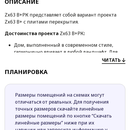
ОПИСАНИЕ
Zх63 В+РК представляет собой вариант проекта
Zх63 В+ с плитами перекрытия.
Достоинства проекта
Zх63 В+РК
:
Дом, выполненный в современном стиле,
гармонично вливает в любой ландшафт. Для
отделки фасадов используются натуральные
ЧИТАТЬ
материалы, что обеспечивает
ПЛАНИРОВКА
респектабельный внешний образ дома и
привлекает внимание прохожих.
Предусмотренная на первом этаже небольшая
ночная зона делает дом удобным для
Размеры помещений на схемах могут
проживания пожилых членов семьи,
отличаться от реальных. Для получения
поскольку нет необходимости передвигать по
точных размеров скачайте линейные
лестнице.
размеры помещений по кнопке “Скачать
Если нужды в дополнительной спальне нет, то
линейные размеры” ниже при их
комнату на первом этаже можно использовать
наличии или запросите информацию у