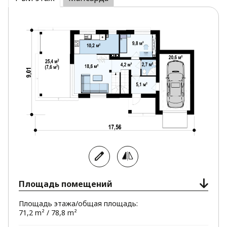
исключает необходимость домочадцам
переходить к автомобилю через улицу. К тому
же такая планировка способствует облегчению
и ускорению переноса покупок в дом.
Приватная зона расположена на втором этаже
и представлена тремя спальнями, в одной из
которых есть индивидуальная гардеробная и
выход на террасу.
Проект Zx63 s придется по вкусу сторонникам
просторных современных домов с хорошим
уровнем естественного освещения. Дом
гармонично смотрится в любом пейзаже.
Площадь помещений
Площадь этажа/общая площадь:
71,2 m² / 78,8 m²