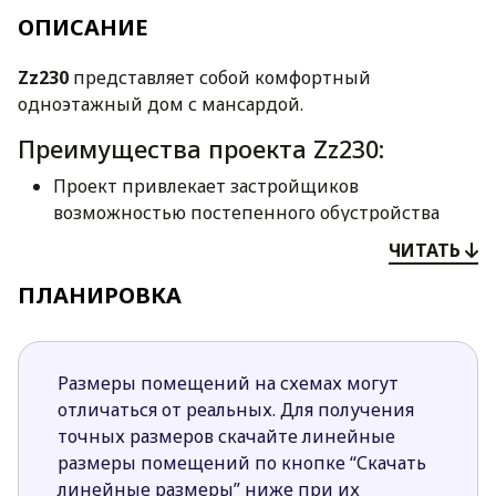
ОПИСАНИЕ
Zz230
представляет собой комфортный
одноэтажный дом с мансардой.
Преимущества проекта Zz230:
Проект привлекает застройщиков
возможностью постепенного обустройства
мансарды.
ЧИТАТЬ
Комфортное ежедневное использование
ПЛАНИРОВКА
пространства обеспечено грамотной и
функциональной планировкой. Все помещения
просторны и хорошо освещены.
В доме соблюдено четкое разделение
Размеры помещений на схемах могут
пространства на зоны.
отличаться от реальных. Для получения
Дневная зона характеризуется открытой
точных размеров скачайте линейные
планировкой и наличием второго света.
размеры помещений по кнопке “Скачать
В гостиной под лестничной конструкцией
линейные размеры” ниже при их