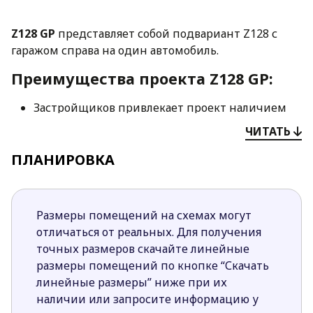
Z128 GP
представляет собой подвариант Z128 с
гаражом справа на один автомобиль.
Преимущества проекта Z128 GP:
Застройщиков привлекает проект наличием
просторной и красивой террасы,
ЧИТАТЬ
спроектированной над гаражом. Выход на нее
ПЛАНИРОВКА
предусмотрен из одной из спален на втором
этаже.
Дизайн экстерьера оригинален и
привлекателен. Для оформления фасадом
Размеры помещений на схемах могут
применены контрастные цвета штукатурки и
отличаться от реальных. Для получения
отделочный камень. Такое сочетание
точных размеров скачайте линейные
материалов делает внешний облик дома
размеры помещений по кнопке “Скачать
современным и элегантным.
линейные размеры” ниже при их
Камин, спроектированный в центре дневной
наличии или запросите информацию у
части, удобно разделает ее на зоны: кухню,