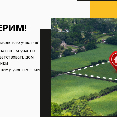
ЕРИМ!
емельного участка?
на вашем участке
ветствовать дом
ойки
ашему участку— мы