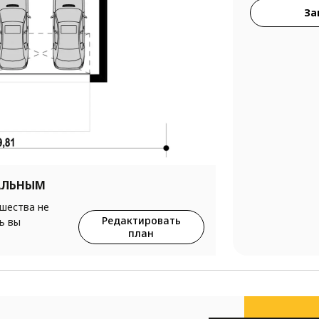
За
АЛЬНЫМ
ршества не
Редактировать
ь вы
план