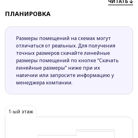
ЧИТАТЬ
украшением любого ландшафта.
ПЛАНИРОВКА
Внутрь помещений проникает много
дневного света благодаря предусмотренным
проектом большим зонам остекления.
Размеры помещений на схемах могут
отличаться от реальных. Для получения
Интерьер грамотно разделен на
точных размеров скачайте линейные
функциональные зоны. Во фронтальной части
размеры помещений по кнопке “Скачать
расположилась дневная зона и гараж.
линейные размеры” ниже при их
Приватная часть дома спроектирована со
наличии или запросите информацию у
стороны сада.
менеджера компании.
В приватной зоне спроектированы четыре
спальни, две из которых выходят на террасу.
Помимо жилых зон также в доме
предусмотрены технические помещения,
1-ый этаж
кладовая, котельная и гараж на два автомобиля,
которые позволяют удобнее наладить
ежедневный быт.